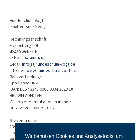
Hundeschule Vogt
Inhaber: André Vogt
Rechnungsanschrift:
Flehenberg 101
42489 Wülfrath
Tel:
02104 5088436
E-Mail:
info[at]hundeschule-vogt.de
Internet:
www.hundeschule-vogt.de
Bankverbindung:
Sparkasse HRV
IBAN: DE57 3345 0000 0034 3129 18
BIC: WELADED1VEL
Gläubigeridentifikationsnummer:
DE68 ZZZ0 0000 7951 15
Steuernummer:
139/5234/3050
Finanzamt:
Wir benutzen Cookies und Analysetools, um
Velbert