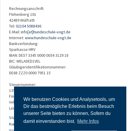
Rechnungsanschrift:
Flehenberg 101
42489 Wülfrath
Tel:
02104 5088436
E-Mail:
info[at]hundeschule-vogt.de
Internet:
www.hundeschule-vogt.de
Bankverbindung:
Sparkasse HRV
IBAN: DE57 3345 0000 0034 3129 18
BIC: WELADED1VEL
Gläubigeridentifikationsnummer:
DE68 ZZZ0 0000 7951 15
Steuernummer:
139/5234/3050
Finanzamt:
Wir benutzen Cookies und Analysetools, um
Velbert
Dir das bestmögliche Erlebnis beim Besuch
Links:
unserer Seite bieten zu können, Sofern du
Startseite
damit einverstanden bist.
Mehr Infos
Kursangebot
Standorte