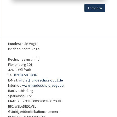
Anmelden
Hundeschule Vogt
Inhaber: André Vogt
Rechnungsanschrift:
Flehenberg 101
42489 Wülfrath
Tel:
02104 5088436
E-Mail:
info[at]hundeschule-vogt.de
Internet:
www.hundeschule-vogt.de
Bankverbindung:
Sparkasse HRV
IBAN: DE57 3345 0000 0034 3129 18
BIC: WELADED1VEL
Gläubigeridentifikationsnummer:
DE68 ZZZ0 0000 7951 15