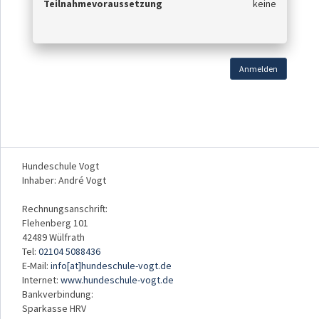
Teilnahmevoraussetzung
keine
Anmelden
Hundeschule Vogt
Inhaber: André Vogt
Rechnungsanschrift:
Flehenberg 101
42489 Wülfrath
Tel:
02104 5088436
E-Mail:
info[at]hundeschule-vogt.de
Internet:
www.hundeschule-vogt.de
Bankverbindung:
Sparkasse HRV