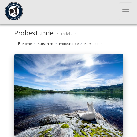
Toggl
naviga
Probestunde
Kursdetails
Home
Kursarten
Probestunde
Kursdetails