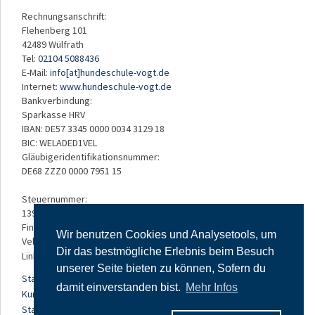
Rechnungsanschrift:
Flehenberg 101
42489 Wülfrath
Tel:
02104 5088436
E-Mail:
info[at]hundeschule-vogt.de
Internet:
www.hundeschule-vogt.de
Bankverbindung:
Sparkasse HRV
IBAN: DE57 3345 0000 0034 3129 18
BIC: WELADED1VEL
Gläubigeridentifikationsnummer:
DE68 ZZZ0 0000 7951 15
Steuernummer:
139/5234/3050
Finanzamt:
Wir benutzen Cookies und Analysetools, um
Velbert
Dir das bestmögliche Erlebnis beim Besuch
Links:
unserer Seite bieten zu können, Sofern du
Startseite
damit einverstanden bist.
Mehr Infos
Kursangebot
Standorte