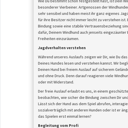
Wie Du bestimmt schon festgestellt hast, ist Dein W
besonderer Vierbeiner. Artgenossen der Windhunder
sehr sensibel und haben meist ihr ganz eigenes Jag
für ihre Besitzer nicht immer leicht zu verstehen ist.
Bindung sowie eine stabile Vertrauensbeziehung sind
dafür, Deinem Windhund auch jenseits eingezäunter
Freiheiten einzuräumen.
Jagdverhalten verstehen
Während unseres Auslaufs zeigen wir Dir, wie Du da
Deines Hundes lesen und verstehen kannst. Wir begl
Deinen Hund bei freiem Auslauf auf sicherem Geländ
und ohne Druck. Denn darauf reagieren viele Windhu
oder mit Widerstand.
Der freie Auslauf erlaubt es uns, in einem geschütz
beobachten, wie sicher die Bindung zwischen Dir und 
Lässt sich der Hund aus dem Spiel abrufen, interagie
sozialverträglich mit anderen Hunden oder ist er äng
das Spielen erst einmal lernen?
Begleitung vom Profi