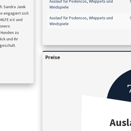
Auslauf für Podencos, Whippets und
: Sandra Janik
Windspiele
e engagiert sich
Auslauf für Podencos, Whippets und
ILFE e.V. und
Windspiele
tonero
n Hunden zu
ick und ihr
geschult.
Preise
Ausl