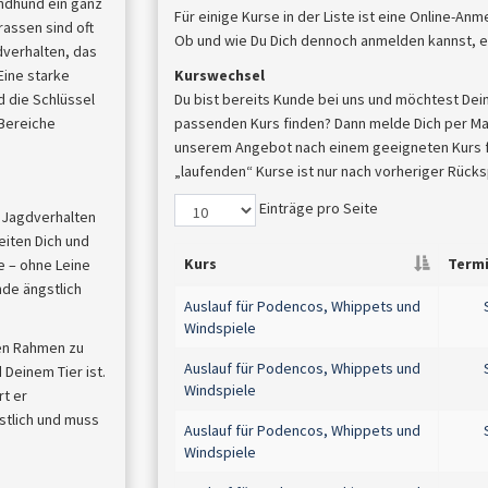
indhund ein ganz
Für einige Kurse in der Liste ist eine Online-An
assen sind oft
Ob und wie Du Dich dennoch anmelden kannst, er
dverhalten, das
 Eine starke
Kurswechsel
 die Schlüssel
Du bist bereits Kunde bei uns und möchtest Dei
 Bereiche
passenden Kurs finden? Dann melde Dich per Mail
unserem Angebot nach einem geeigneten Kurs für
„laufenden“ Kurse ist nur nach vorheriger Rück
Einträge pro Seite
s Jagdverhalten
eiten Dich und
Kurs
Term
e – ohne Leine
nde ängstlich
Auslauf für Podencos, Whippets und
Windspiele
ten Rahmen zu
Auslauf für Podencos, Whippets und
Deinem Tier ist.
Windspiele
rt er
stlich und muss
Auslauf für Podencos, Whippets und
Windspiele