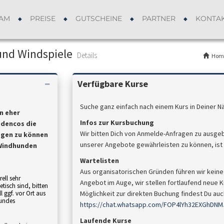
AM
PREISE
GUTSCHEINE
PARTNER
KONTA
 und Windspiele
Details
Hom
Verfügbare Kurse
Suche ganz einfach nach einem Kurs in Deiner N
n eher
Infos zur Kursbuchung
odencos die
Wir bitten Dich von Anmelde-Anfragen zu ausge
egen zu können
unserer Angebote gewährleisten zu können, ist d
 Windhunden
Wartelisten
Aus organisatorischen Gründen führen wir keine 
ell sehr
Angebot im Auge, wir stellen fortlaufend neue Ku
etisch sind, bitten
l
ggf. vor Ort a
us
Möglichkeit zur direkten Buchung findest Du a
Hundes
https://chat.whatsapp.com/FOP4lYh32EXGhDNM
Laufende Kurse