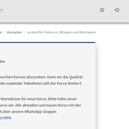
KT
e
Kursarten
Auslauf für Podencos, Whippets und Windspiele
ähe.
buchten Kursen abzusehen. Denn um die Qualität
ie maximale Teilnehmerzahl der Kurse limitiert.
Wartelisten für neue Kurse. Bitte halte unser
rse ein. Alle aktuellen und neuen Kurse mit der
uch über unsere WhatsApp Gruppe:
Jr39YK
.