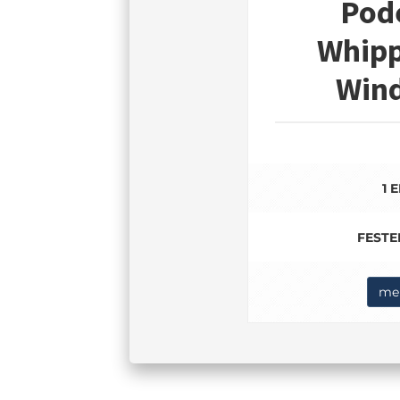
Pod
Whipp
Wind
1 
FESTE
meh