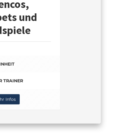
encos,
ets und
spiele
EINHEIT
R TRAINER
r Infos