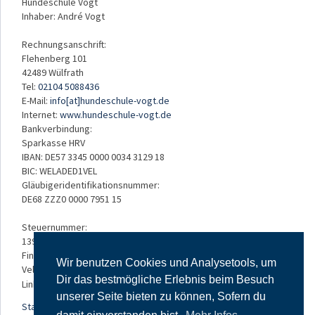
Hundeschule Vogt
Inhaber: André Vogt
Rechnungsanschrift:
Flehenberg 101
42489 Wülfrath
Tel:
02104 5088436
E-Mail:
info[at]hundeschule-vogt.de
Internet:
www.hundeschule-vogt.de
Bankverbindung:
Sparkasse HRV
IBAN: DE57 3345 0000 0034 3129 18
BIC: WELADED1VEL
Gläubigeridentifikationsnummer:
DE68 ZZZ0 0000 7951 15
Steuernummer:
139/5234/3050
Finanzamt:
Wir benutzen Cookies und Analysetools, um
Velbert
Dir das bestmögliche Erlebnis beim Besuch
Links:
unserer Seite bieten zu können, Sofern du
Startseite