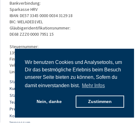
Bankverbindung:
Sparkasse HRV
IBAN: DE57 3345 0000 0034 3129 18
BIC: WELADED1VEL
Gläubigeridentifikationsnummer:
DE68 ZZZ0 0000 7951 15
Steuernummer:
139/5234/3050
Finanzamt:
Wir benutzen Cookies und Analysetools, um
Velbert
Dir das bestmögliche Erlebnis beim Besuch
Links:
unserer Seite bieten zu können, Sofern du
Startseite
damit einverstanden bist.
Mehr Infos
Kursangebot
Standorte
Nein, danke
Zustimmen
Team
Preise
Kontakt
Impressum
Datenschutz
AGB