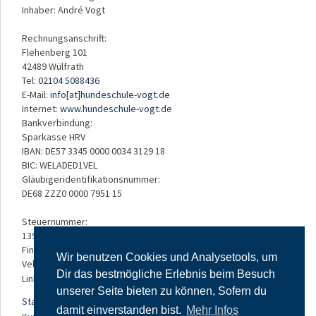
Inhaber: André Vogt
Rechnungsanschrift:
Flehenberg 101
42489 Wülfrath
Tel:
02104 5088436
E-Mail:
info[at]hundeschule-vogt.de
Internet:
www.hundeschule-vogt.de
Bankverbindung:
Sparkasse HRV
IBAN: DE57 3345 0000 0034 3129 18
BIC: WELADED1VEL
Gläubigeridentifikationsnummer:
DE68 ZZZ0 0000 7951 15
Steuernummer:
139/5234/3050
Finanzamt:
Wir benutzen Cookies und Analysetools, um
Velbert
Dir das bestmögliche Erlebnis beim Besuch
Links:
unserer Seite bieten zu können, Sofern du
Startseite
damit einverstanden bist.
Mehr Infos