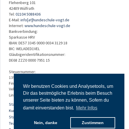
Flehenberg 101
42489 Wülfrath
Tel:
02104 5088436
E-Mail:
info[at]hundeschule-vogt.de
Internet:
www.hundeschule-vogt.de
Bankverbindung:
Sparkasse HRV
IBAN: DE57 3345 0000 0034 3129 18
BIC: WELADED1VEL
Gläubigeridentifikationsnummer:
DE68 ZZZ0 0000 7951 15
Steuernummer:
139/5234/3050
Finanzamt:
Wir benutzen Cookies und Analysetools, um
Velbert
Dir das bestmögliche Erlebnis beim Besuch
Links:
unserer Seite bieten zu können, Sofern du
Startseite
damit einverstanden bist.
Mehr Infos
Kursangebot
Standorte
Nein, danke
Zustimmen
Team