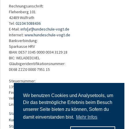
Rechnungsanschrift:
Flehenberg 101
42489 Wülfrath
Tel:
02104 5088436
E-Mail:
info[at]hundeschule-vogt.de
Internet:
www.hundeschule-vogt.de
Bankverbindung:
Sparkasse HRV
IBAN: DE57 3345 0000 0034 3129 18
BIC: WELADED1VEL
Gläubigeridentifikationsnummer:
DE68 ZZZ0 0000 7951 15
Steuernummer:
139/5234/3050
Finanzamt:
Wir benutzen Cookies und Analysetools, um
Velbert
Dir das bestmögliche Erlebnis beim Besuch
Links:
unserer Seite bieten zu können, Sofern du
Startseite
damit einverstanden bist.
Mehr Infos
Kursangebot
Standorte