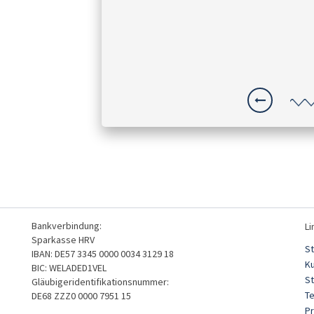
Bankverbindung:
Li
Sparkasse HRV
St
IBAN: DE57 3345 0000 0034 3129 18
K
BIC: WELADED1VEL
S
Gläubigeridentifikationsnummer:
T
DE68 ZZZ0 0000 7951 15
Pr