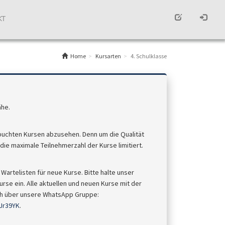
KT
Home
Kursarten
4. Schulklasse
ähe.
buchten Kursen abzusehen. Denn um die Qualität
ie maximale Teilnehmerzahl der Kurse limitiert.
Wartelisten für neue Kurse. Bitte halte unser
rse ein. Alle aktuellen und neuen Kurse mit der
uch über unsere WhatsApp Gruppe:
Jr39YK
.