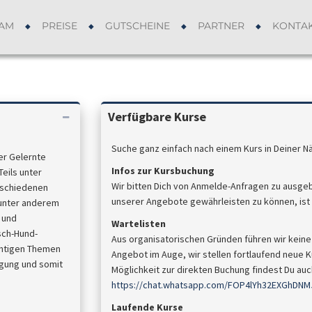
AM
PREISE
GUTSCHEINE
PARTNER
KONTA
Verfügbare Kurse
Suche ganz einfach nach einem Kurs in Deiner N
er Gelernte
Infos zur Kursbuchung
Teils unter
Wir bitten Dich von Anmelde-Anfragen zu ausge
rschiedenen
unserer Angebote gewährleisten zu können, ist d
 unter anderem
 und
Wartelisten
sch-Hund-
Aus organisatorischen Gründen führen wir keine 
chtigen Themen
Angebot im Auge, wir stellen fortlaufend neue Ku
igung und somit
Möglichkeit zur direkten Buchung findest Du a
https://chat.whatsapp.com/FOP4lYh32EXGhDNM
Laufende Kurse