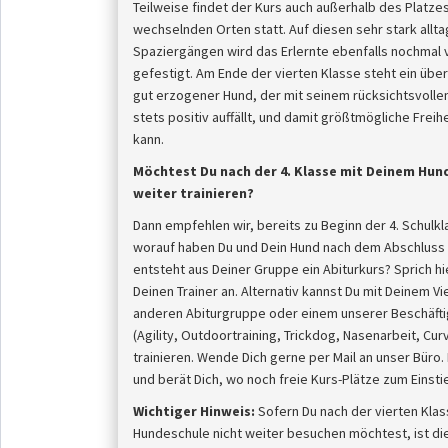
Teilweise findet der Kurs auch außerhalb des Platze
wechselnden Orten statt. Auf diesen sehr stark all
Spaziergängen wird das Erlernte ebenfalls nochmal 
gefestigt. Am Ende der vierten Klasse steht ein über
gut erzogener Hund, der mit seinem rücksichtsvoll
stets positiv auffällt, und damit größtmögliche Freih
kann.
Möchtest Du nach der 4. Klasse mit Deinem Hund
weiter trainieren?
Dann empfehlen wir, bereits zu Beginn der 4. Schulkl
worauf haben Du und Dein Hund nach dem Abschluss L
entsteht aus Deiner Gruppe ein Abiturkurs? Sprich h
Deinen Trainer an. Alternativ kannst Du mit Deinem Vi
anderen Abiturgruppe oder einem unserer Beschäft
(Agility, Outdoortraining, Trickdog, Nasenarbeit, Curv
trainieren. Wende Dich gerne per Mail an unser Büro. D
und berät Dich, wo noch freie Kurs-Plätze zum Einstie
Wichtiger Hinweis:
Sofern Du nach der vierten Kla
Hundeschule nicht weiter besuchen möchtest, ist di