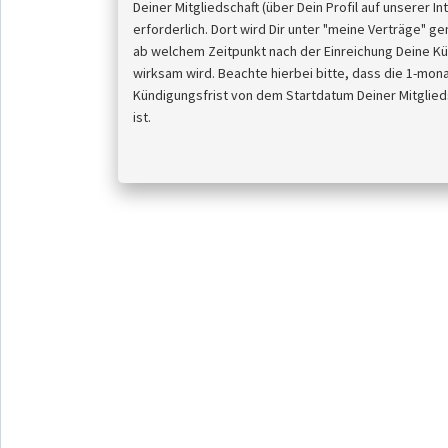
Deiner Mitgliedschaft (über Dein Profil auf unserer In
erforderlich. Dort wird Dir unter "meine Verträge" g
79,00 €
ab welchem Zeitpunkt nach der Einreichung Deine K
/ Monat
wirksam wird. Beachte hierbei bitte, dass die 1-mon
Kündigungsfrist von dem Startdatum Deiner Mitglied
ist.
Mitgliedschaft
INDIVIDUELLE BERATUNG
KOSTENLOSE GETRÄNKE
FLEXIBLE KURSWAHL
FLEXIBLE LAUFZEIT