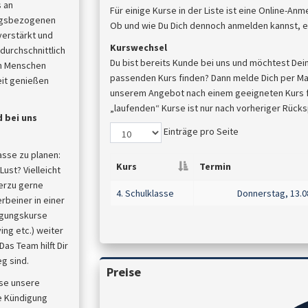
s an
Für einige Kurse in der Liste ist eine Online-An
tagsbezogenen
Ob und wie Du Dich dennoch anmelden kannst, er
verstärkt und
Kurswechsel
durchschnittlich
Du bist bereits Kunde bei uns und möchtest Dei
en Menschen
passenden Kurs finden? Dann melde Dich per Mail
eit genießen
unserem Angebot nach einem geeigneten Kurs für
„laufenden“ Kurse ist nur nach vorheriger Rück
 bei uns
Einträge pro Seite
asse zu planen:
Kurs
Termin
ust? Vielleicht
ierzu gerne
4. Schulklasse
Donnerstag, 13.0
erbeiner in einer
igungskurse
ing etc.) weiter
as Team hilft Dir
g sind.
Preise
sse unsere
e Kündigung