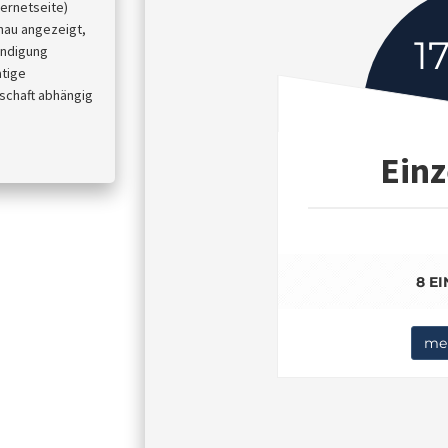
ternetseite)
enau angezeigt,
1
ündigung
atige
schaft abhängig
Einz
8 E
meh